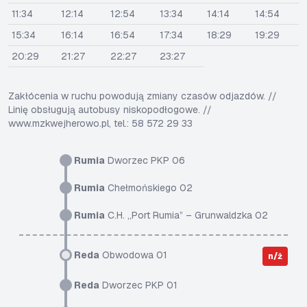
11:34
12:14
12:54
13:34
14:14
14:54
15:34
16:14
16:54
17:34
18:29
19:29
20:29
21:27
22:27
23:27
Zakłócenia w ruchu powodują zmiany czasów odjazdów. //
Linię obsługują autobusy niskopodłogowe. //
www.mzkwejherowo.pl, tel.: 58 572 29 33
Rumia
Dworzec PKP 06
Rumia
Chełmońskiego 02
Rumia
C.H. „Port Rumia” – Grunwaldzka 02
Reda
Obwodowa 01
n/ż
Reda
Dworzec PKP 01