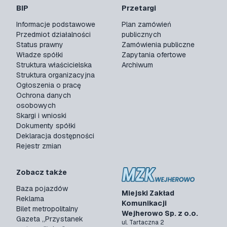
BIP
Przetargi
Informacje podstawowe
Plan zamówień
Przedmiot działalności
publicznych
Status prawny
Zamówienia publiczne
Władze spółki
Zapytania ofertowe
Struktura właścicielska
Archiwum
Struktura organizacyjna
Ogłoszenia o pracę
Ochrona danych
osobowych
Skargi i wnioski
Dokumenty spółki
Deklaracja dostępności
Rejestr zmian
Zobacz także
Baza pojazdów
Miejski Zakład
Reklama
Komunikacji
Bilet metropolitalny
Wejherowo Sp. z o.o.
Gazeta „Przystanek
ul. Tartaczna 2