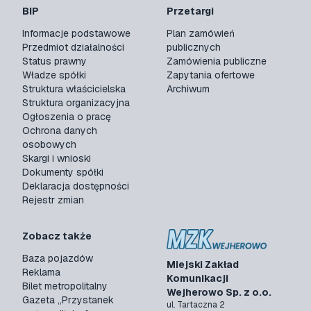
BIP
Przetargi
Informacje podstawowe
Plan zamówień
Przedmiot działalności
publicznych
Status prawny
Zamówienia publiczne
Władze spółki
Zapytania ofertowe
Struktura właścicielska
Archiwum
Struktura organizacyjna
Ogłoszenia o pracę
Ochrona danych
osobowych
Skargi i wnioski
Dokumenty spółki
Deklaracja dostępności
Rejestr zmian
Zobacz także
Baza pojazdów
Miejski Zakład
Reklama
Komunikacji
Bilet metropolitalny
Wejherowo Sp. z o.o.
Gazeta „Przystanek
ul. Tartaczna 2