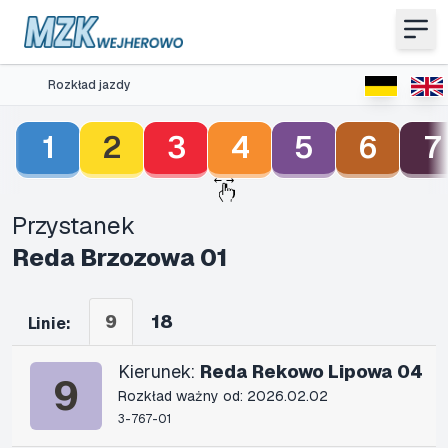
Rozkład jazdy
1
2
3
4
5
6
7
Przystanek
Reda Brzozowa 01
9
18
Linie:
Kierunek:
Reda Rekowo Lipowa 04
9
Rozkład ważny od: 2026.02.02
3-767-01