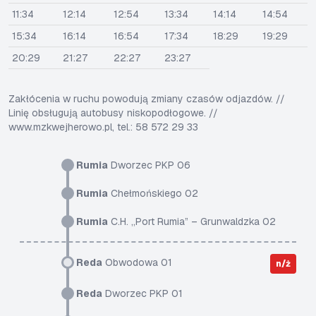
11:34
12:14
12:54
13:34
14:14
14:54
15:34
16:14
16:54
17:34
18:29
19:29
20:29
21:27
22:27
23:27
Zakłócenia w ruchu powodują zmiany czasów odjazdów. //
Linię obsługują autobusy niskopodłogowe. //
www.mzkwejherowo.pl, tel.: 58 572 29 33
Rumia
Dworzec PKP 06
Rumia
Chełmońskiego 02
Rumia
C.H. „Port Rumia” – Grunwaldzka 02
Reda
Obwodowa 01
n/ż
Reda
Dworzec PKP 01