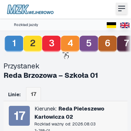
Rozkład jazdy
1
2
3
4
5
6
7
Przystanek
Reda Brzozowa – Szkoła 01
17
Linie:
Kierunek:
Reda Pieleszewo
17
Karłowicza 02
Rozkład ważny od: 2026.08.03
3-768-01