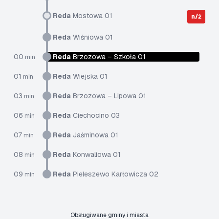
Reda
Mostowa 01
n/ż
Reda
Wiśniowa 01
00
Reda
Brzozowa – Szkoła 01
min
01
Reda
Wiejska 01
min
03
Reda
Brzozowa – Lipowa 01
min
06
Reda
Ciechocino 03
min
07
Reda
Jaśminowa 01
min
08
Reda
Konwaliowa 01
min
09
Reda
Pieleszewo Karłowicza 02
min
Obsługiwane gminy i miasta