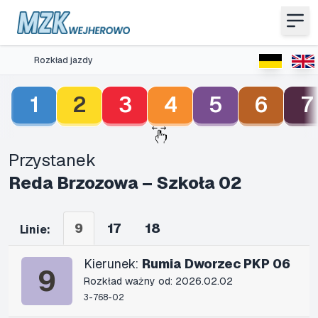
Rozkład jazdy
1
2
3
4
5
6
7
Przystanek
Reda Brzozowa – Szkoła 02
9
17
18
Linie:
Kierunek:
Rumia Dworzec PKP 06
9
Rozkład ważny od: 2026.02.02
3-768-02