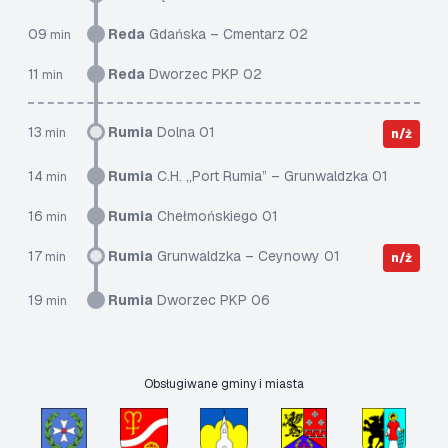
09
Reda
Gdańska – Cmentarz 02
min
11
Reda
Dworzec PKP 02
min
13
Rumia
Dolna 01
min
n/ż
14
Rumia
C.H. „Port Rumia” – Grunwaldzka 01
min
16
Rumia
Chełmońskiego 01
min
17
Rumia
Grunwaldzka – Ceynowy 01
min
n/ż
19
Rumia
Dworzec PKP 06
min
Obsługiwane gminy i miasta