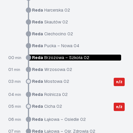
Reda
Harcerska 02
Reda
Skautów 02
Reda
Ciechocino 02
Reda
Pucka – Nowa 04
00
Reda
Brzozowa – Szkoła 02
min
01
Reda
Wrzosowa 02
min
03
Reda
Mostowa 02
min
n/ż
04
Reda
Rolnicza 02
min
05
Reda
Cicha 02
min
n/ż
06
Reda
Łąkowa – Osiedle 02
min
07
Reda
Łąkowa – Ośr. Zdrowia 02
min