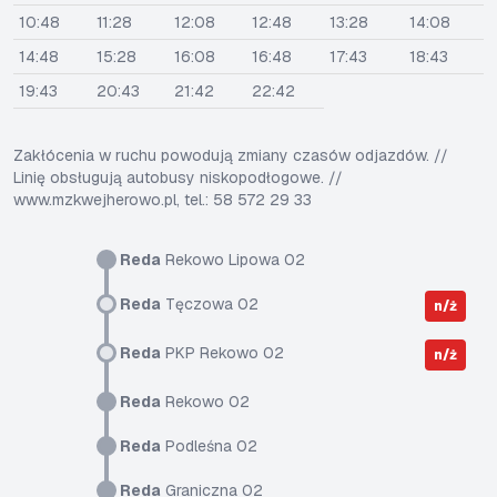
10:48
11:28
12:08
12:48
13:28
14:08
14:48
15:28
16:08
16:48
17:43
18:43
19:43
20:43
21:42
22:42
Zakłócenia w ruchu powodują zmiany czasów odjazdów. //
Linię obsługują autobusy niskopodłogowe. //
www.mzkwejherowo.pl, tel.: 58 572 29 33
Reda
Rekowo Lipowa 02
Reda
Tęczowa 02
n/ż
Reda
PKP Rekowo 02
n/ż
Reda
Rekowo 02
Reda
Podleśna 02
Reda
Graniczna 02