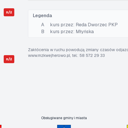
n/ż
Legenda
A
kurs przez: Reda Dworzec PKP
B
kurs przez: Młyńska
Zakłócenia w ruchu powodują zmiany czasów odjazdó
www.mzkwejherowo.pl, tel.: 58 572 29 33
n/ż
Obsługiwane gminy i miasta