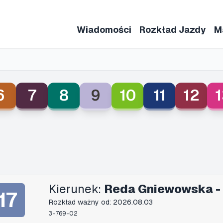
Wiadomości
Rozkład Jazdy
M
6
7
8
9
10
11
12
1
Kierunek:
Reda Gniewowska -
17
Rozkład ważny od: 2026.08.03
3-769-02