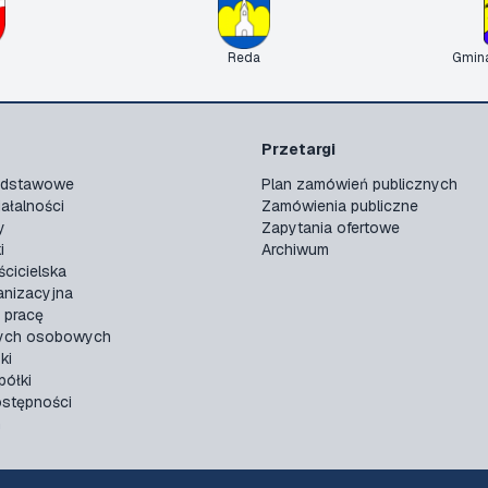
Reda
Gmin
Przetargi
podstawowe
Plan zamówień publicznych
ałalności
Zamówienia publiczne
y
Zapytania ofertowe
i
Archiwum
ścicielska
anizacyjna
 pracę
ych osobowych
ki
ółki
ostępności
n