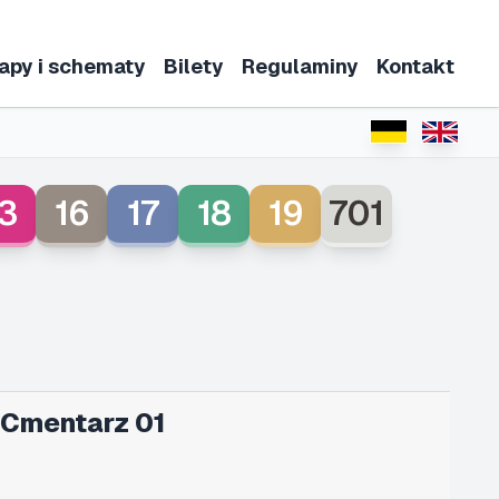
apy i schematy
Bilety
Regulaminy
Kontakt
3
16
17
18
19
701
 Cmentarz 01