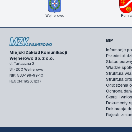
Wejherowo
Rumia
BIP
Informacje 
Miejski Zakład Komunikacji
Przedmiot dzi
Wejherowo Sp. z o.o.
Status prawn
ul. Tartaczna 2
Władze spółk
84-200 Wejherowo
Struktura wła
NIP: 588-199-99-10
Struktura org
REGON: 192631237
Ogłoszenia o
Ochrona dan
Skargi i wnios
Dokumenty sp
Deklaracja d
Rejestr zmia