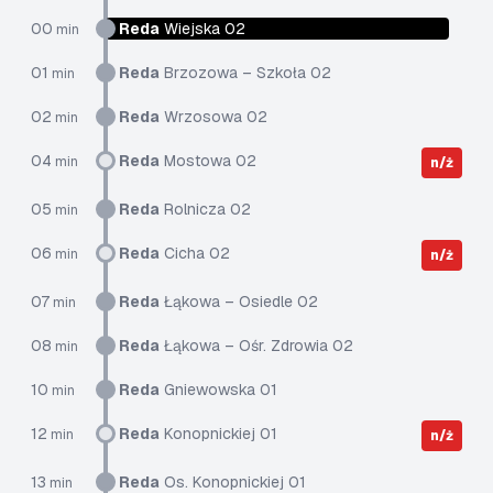
00
Reda
Wiejska 02
min
01
Reda
Brzozowa – Szkoła 02
min
02
Reda
Wrzosowa 02
min
04
Reda
Mostowa 02
min
n/ż
05
Reda
Rolnicza 02
min
06
Reda
Cicha 02
min
n/ż
07
Reda
Łąkowa – Osiedle 02
min
08
Reda
Łąkowa – Ośr. Zdrowia 02
min
10
Reda
Gniewowska 01
min
12
Reda
Konopnickiej 01
min
n/ż
13
Reda
Os. Konopnickiej 01
min