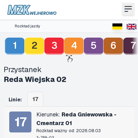
Rozkład jazdy
1
2
3
4
5
6
7
Przystanek
Reda Wiejska 02
17
Linie:
Kierunek:
Reda Gniewowska -
17
Cmentarz 01
Rozkład ważny od: 2026.08.03
3-769-02