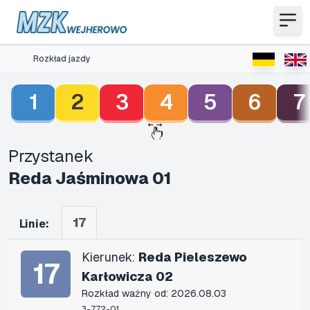
Rozkład jazdy
1
2
3
4
5
6
7
Przystanek
Reda Jaśminowa 01
17
Linie:
Kierunek:
Reda Pieleszewo
17
Karłowicza 02
Rozkład ważny od: 2026.08.03
3-772-01