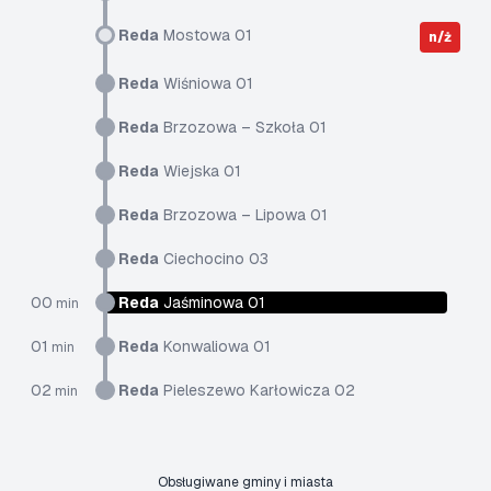
Reda
Mostowa 01
n/ż
Reda
Wiśniowa 01
Reda
Brzozowa – Szkoła 01
Reda
Wiejska 01
Reda
Brzozowa – Lipowa 01
Reda
Ciechocino 03
00
Reda
Jaśminowa 01
min
01
Reda
Konwaliowa 01
min
02
Reda
Pieleszewo Karłowicza 02
min
Obsługiwane gminy i miasta