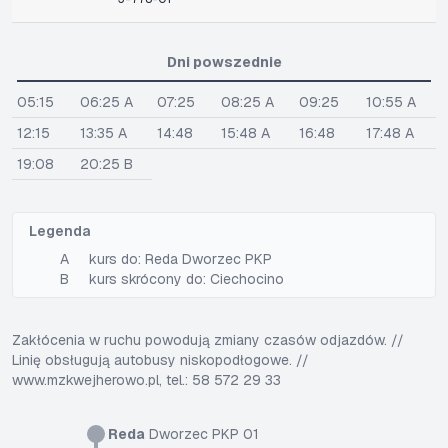
Dni powszednie
05:15
06:25 A
07:25
08:25 A
09:25
10:55 A
12:15
13:35 A
14:48
15:48 A
16:48
17:48 A
19:08
20:25 B
Legenda
A
kurs do: Reda Dworzec PKP
B
kurs skrócony do: Ciechocino
Zakłócenia w ruchu powodują zmiany czasów odjazdów. //
Linię obsługują autobusy niskopodłogowe. //
www.mzkwejherowo.pl, tel.: 58 572 29 33
Reda
Dworzec PKP 01