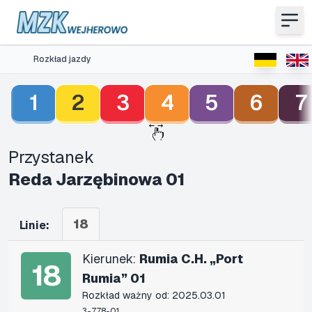
Rozkład jazdy
1
2
3
4
5
6
7
Przystanek
Reda Jarzębinowa 01
18
Linie:
Kierunek:
Rumia C.H. „Port
18
Rumia” 01
Rozkład ważny od: 2025.03.01
3-778-01