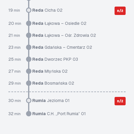
19
Reda
Cicha 02
min
n/ż
20
Reda
Łąkowa – Osiedle 02
min
21
Reda
Łąkowa – Ośr. Zdrowia 02
min
23
Reda
Gdańska – Cmentarz 02
min
25
Reda
Dworzec PKP 03
min
27
Reda
Młyńska 02
min
29
Reda
Bosmańska 02
min
30
Rumia
Jeziorna 01
min
n/ż
32
Rumia
C.H. „Port Rumia” 01
min