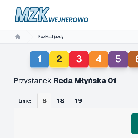
Rozkład jazdy
Home
1
2
3
4
5
Przystanek
Reda Młyńska 01
8
18
19
Linie: