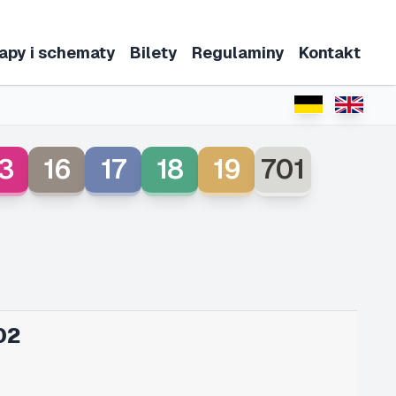
apy i schematy
Bilety
Regulaminy
Kontakt
3
16
17
18
19
701
02