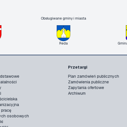
Obsługiwane gminy i miasta
Reda
Gmin
Przetargi
podstawowe
Plan zamówień publicznych
ałalności
Zamówienia publiczne
y
Zapytania ofertowe
i
Archiwum
ścicielska
anizacyjna
 pracę
ych osobowych
ki