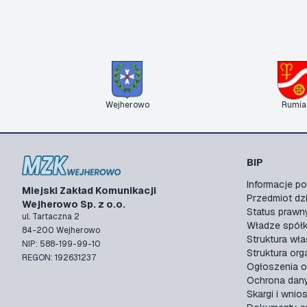
Wejherowo
Rumia
BIP
Informacje 
Miejski Zakład Komunikacji
Przedmiot dzi
Wejherowo Sp. z o.o.
Status prawn
ul. Tartaczna 2
Władze spółk
84-200 Wejherowo
Struktura wła
NIP: 588-199-99-10
Struktura org
REGON: 192631237
Ogłoszenia o
Ochrona dan
Skargi i wnios