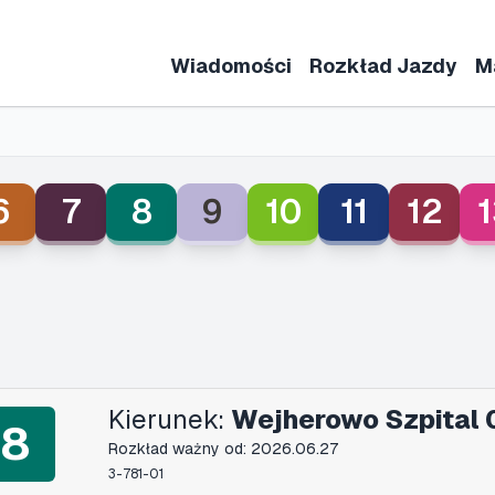
Wiadomości
Rozkład Jazdy
M
6
7
8
9
10
11
12
1
Kierunek:
Wejherowo Szpital 
8
Rozkład ważny od: 2026.06.27
3-781-01