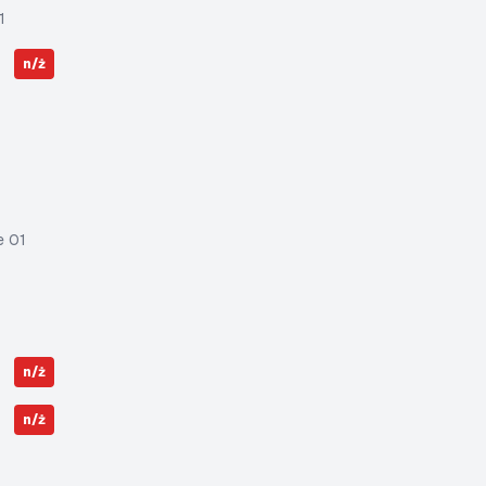
1
n/ż
e 01
n/ż
n/ż