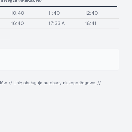
i święta (wakacje)
10:40
11:40
12:40
16:40
17:33 A
18:41
w. // Linię obsługują autobusy niskopodłogowe. //