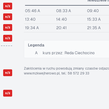
Niedziele 
n/ż
05:46 A
08:33 A
09:40
n/ż
13:40
14:40
15:33 A
19:34 A
20:41
21:35 A
n/ż
n/ż
Legenda
A
kurs przez: Reda Ciechocino
Zakłócenia w ruchu powodują zmiany czasów odjazdó
n/ż
www.mzkwejherowo.pl, tel.: 58 572 29 33
n/ż