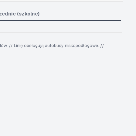
zednie (szkolne)
w. // Linię obsługują autobusy niskopodłogowe. //