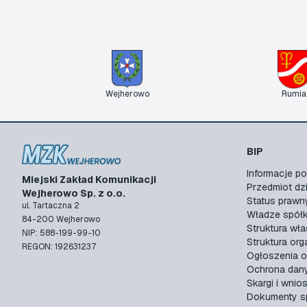
Wejherowo
Rumia
BIP
Informacje 
Miejski Zakład Komunikacji
Przedmiot dzi
Wejherowo Sp. z o.o.
Status prawn
ul. Tartaczna 2
Władze spółk
84-200 Wejherowo
Struktura wła
NIP: 588-199-99-10
Struktura org
REGON: 192631237
Ogłoszenia o
Ochrona dan
Skargi i wnios
Dokumenty sp