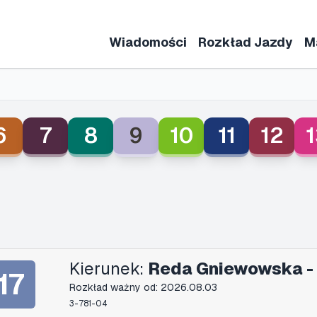
Wiadomości
Rozkład Jazdy
M
6
7
8
9
10
11
12
1
Kierunek:
Reda Gniewowska -
17
Rozkład ważny od: 2026.08.03
3-781-04