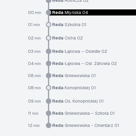
Reda
Rolnicza 02
00
Reda
Młyńska 04
min
01
Reda
Szkolna 01
min
02
Reda
Cicha 02
min
03
Reda
Łąkowa – Osiedle 02
min
04
Reda
Łąkowa – Ośr. Zdrowia 02
min
06
Reda
Gniewowska 01
min
08
Reda
Konopnickiej 01
min
09
Reda
Os. Konopnickiej 01
min
11
Reda
Gniewowska – Szkoła 01
min
12
Reda
Gniewowska - Cmentarz 01
min