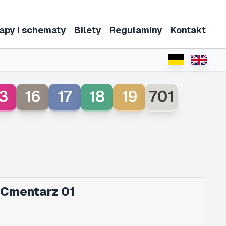
apy i schematy
Bilety
Regulaminy
Kontakt
3
16
17
18
19
701
 Cmentarz 01