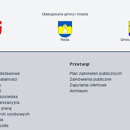
Obsługiwane gminy i miasta
Reda
Gmin
Przetargi
podstawowe
Plan zamówień publicznych
ałalności
Zamówienia publiczne
y
Zapytania ofertowe
i
Archiwum
ścicielska
anizacyjna
 pracę
ych osobowych
ki
ółki