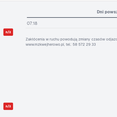
Dni pows
07:18
n/ż
Zakłócenia w ruchu powodują zmiany czasów odjazdó
www.mzkwejherowo.pl, tel.: 58 572 29 33
n/ż