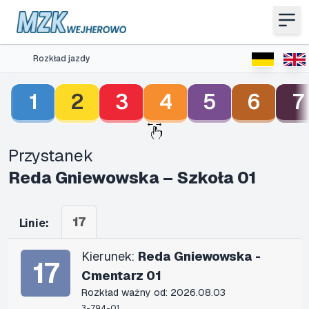
Rozkład jazdy
1
2
3
4
5
6
7
Przystanek
Reda Gniewowska – Szkoła 01
17
Linie:
Kierunek:
Reda Gniewowska -
17
Cmentarz 01
Rozkład ważny od: 2026.08.03
3-794-01