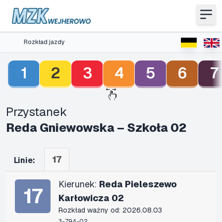
Rozkład jazdy
1
2
3
4
5
6
7
Przystanek
Reda Gniewowska – Szkoła 02
17
Linie:
Kierunek:
Reda Pieleszewo
17
Karłowicza 02
Rozkład ważny od: 2026.08.03
3-794-02