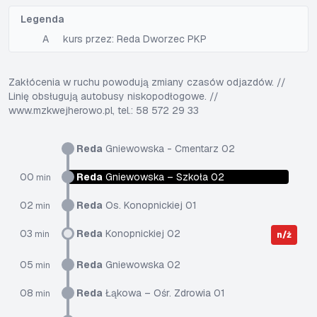
Legenda
A
kurs przez: Reda Dworzec PKP
Zakłócenia w ruchu powodują zmiany czasów odjazdów. //
Linię obsługują autobusy niskopodłogowe. //
www.mzkwejherowo.pl, tel.: 58 572 29 33
Reda
Gniewowska - Cmentarz 02
00
Reda
Gniewowska – Szkoła 02
min
02
Reda
Os. Konopnickiej 01
min
03
Reda
Konopnickiej 02
min
n/ż
05
Reda
Gniewowska 02
min
08
Reda
Łąkowa – Ośr. Zdrowia 01
min