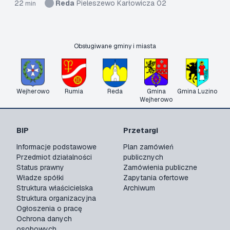
22
Reda
Pieleszewo Karłowicza 02
min
Obsługiwane gminy i miasta
Wejherowo
Rumia
Reda
Gmina
Gmina Luzino
Wejherowo
BIP
Przetargi
Informacje podstawowe
Plan zamówień
Przedmiot działalności
publicznych
Status prawny
Zamówienia publiczne
Władze spółki
Zapytania ofertowe
Struktura właścicielska
Archiwum
Struktura organizacyjna
Ogłoszenia o pracę
Ochrona danych
osobowych