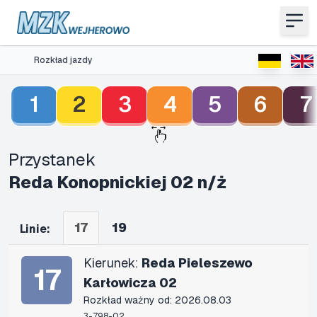
Rozkład jazdy
1
2
3
4
5
6
7
Przystanek
Reda Konopnickiej 02 n/ż
17
19
Linie:
Kierunek:
Reda Pieleszewo
17
Karłowicza 02
Rozkład ważny od: 2026.08.03
3-798-02