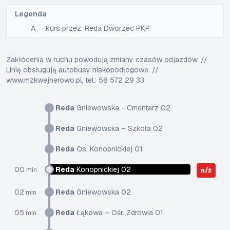
Legenda
A
kurs przez: Reda Dworzec PKP
Zakłócenia w ruchu powodują zmiany czasów odjazdów. //
Linię obsługują autobusy niskopodłogowe. //
www.mzkwejherowo.pl, tel.: 58 572 29 33
Reda
Gniewowska - Cmentarz 02
Reda
Gniewowska – Szkoła 02
Reda
Os. Konopnickiej 01
00
Reda
Konopnickiej 02
min
n/ż
02
Reda
Gniewowska 02
min
05
Reda
Łąkowa – Ośr. Zdrowia 01
min