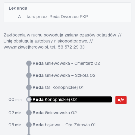
Legenda
A
kurs przez: Reda Dworzec PKP
Zakłócenia w ruchu powodują zmiany czasów odjazdów. //
Linię obsługują autobusy niskopodłogowe. //
www.mzkwejherowo.pl, tel.: 58 572 29 33
Reda
Gniewowska - Cmentarz 02
Reda
Gniewowska – Szkoła 02
Reda
Os. Konopnickiej 01
00
Reda
Konopnickiej 02
min
n/ż
02
Reda
Gniewowska 02
min
05
Reda
Łąkowa – Ośr. Zdrowia 01
min