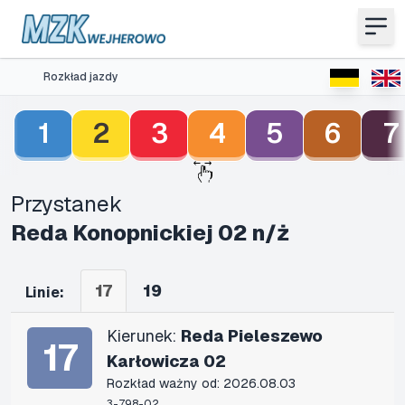
Rozkład jazdy
1
2
3
4
5
6
7
Przystanek
Reda Konopnickiej 02 n/ż
17
19
Linie:
Kierunek:
Reda Pieleszewo
17
Karłowicza 02
Rozkład ważny od: 2026.08.03
3-798-02