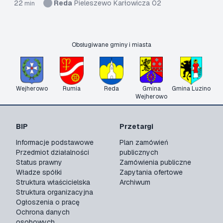
22
Reda
Pieleszewo Karłowicza 02
min
Obsługiwane gminy i miasta
Wejherowo
Rumia
Reda
Gmina
Gmina Luzino
Wejherowo
BIP
Przetargi
Informacje podstawowe
Plan zamówień
Przedmiot działalności
publicznych
Status prawny
Zamówienia publiczne
Władze spółki
Zapytania ofertowe
Struktura właścicielska
Archiwum
Struktura organizacyjna
Ogłoszenia o pracę
Ochrona danych
osobowych