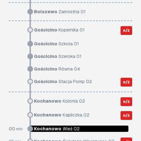
Bolszewo
Zamostna 01
Gościcino
Kopernika 01
n/ż
Gościcino
Szkoła 01
Gościcino
Szeroka 01
Gościcino
Równa 04
Gościcino
Stacja Pomp 02
n/ż
Kochanowo
Kolonia 02
n/ż
Kochanowo
Kapliczka 02
n/ż
00
Kochanowo
Wieś 02
min