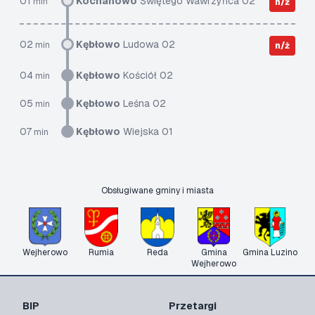
01
Kochanowo
Świętego Wawrzyńca 02
min
n/ż
02
Kębłowo
Ludowa 02
min
n/ż
04
Kębłowo
Kościół 02
min
05
Kębłowo
Leśna 02
min
07
Kębłowo
Wiejska 01
min
Obsługiwane gminy i miasta
Wejherowo
Rumia
Reda
Gmina
Gmina Luzino
Wejherowo
BIP
Przetargi