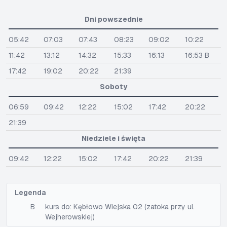
Dni powszednie
05:42
07:03
07:43
08:23
09:02
10:22
11:42
13:12
14:32
15:33
16:13
16:53 B
17:42
19:02
20:22
21:39
Soboty
06:59
09:42
12:22
15:02
17:42
20:22
21:39
Niedziele i święta
09:42
12:22
15:02
17:42
20:22
21:39
Legenda
B
kurs do: Kębłowo Wiejska 02 (zatoka przy ul.
Wejherowskiej)