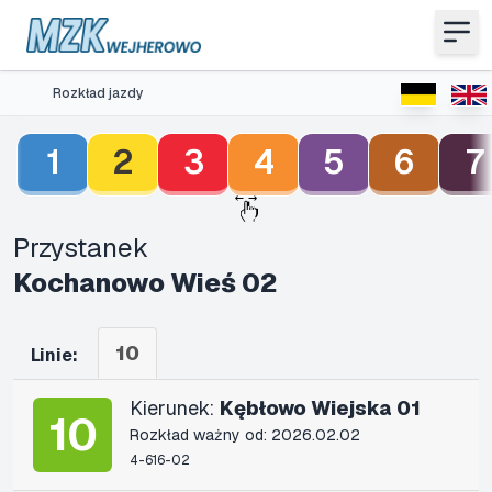
Rozkład jazdy
1
2
3
4
5
6
7
Przystanek
Kochanowo Wieś 02
10
Linie:
Kierunek:
Kębłowo Wiejska 01
10
Rozkład ważny od: 2026.02.02
4-616-02