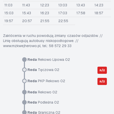
11:03
11:43
12:23
13:03
13:43
14:23
15:03
15:43
16:23
17:03
17:58
18:57
19:57
20:57
21:55
22:55
Zakłócenia w ruchu powodują zmiany czasów odjazdów. //
Linię obsługują autobusy niskopodłogowe. //
www.mzkwejherowo.pl, tel.: 58 572 29 33
Reda
Rekowo Lipowa 02
Reda
Tęczowa 02
n/ż
Reda
PKP Rekowo 02
n/ż
Reda
Rekowo 02
Reda
Podleśna 02
Reda
Graniczna 02