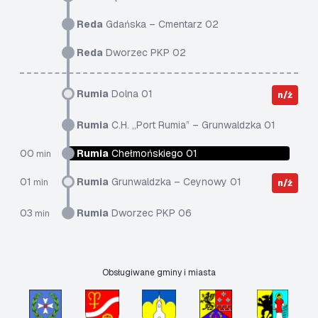
Reda
Gdańska – Cmentarz 02
Reda
Dworzec PKP 02
Rumia
Dolna 01
n/ż
Rumia
C.H. „Port Rumia” – Grunwaldzka 01
00
Rumia
Chełmońskiego 01
min
01
Rumia
Grunwaldzka – Ceynowy 01
min
n/ż
03
Rumia
Dworzec PKP 06
min
Obsługiwane gminy i miasta