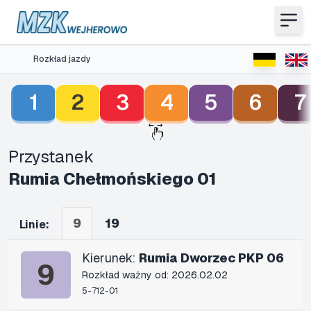
Rozkład jazdy
1
2
3
4
5
6
7
Przystanek
Rumia Chełmońskiego 01
9
19
Linie:
Kierunek:
Rumia Dworzec PKP 06
9
Rozkład ważny od: 2026.02.02
5-712-01