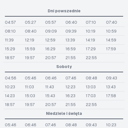
Dni powszednie
04:57
05:27
05:57
06:40
07:10
07:40
08:10
08:40
09:09
09:39
10:19
10:59
11:39
12:19
12:59
13:39
14:19
14:59
15:29
15:59
16:29
16:59
17:29
17:59
18:57
19:57
20:57
21:55
22:55
Soboty
04:56
05:46
06:46
07:46
08:48
09:43
10:23
11:03
11:43
12:23
13:03
13:43
14:23
15:03
15:43
16:23
17:03
17:58
18:57
19:57
20:57
21:55
22:55
Niedziele i święta
05:46
06:46
07:46
08:48
09:43
10:23