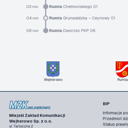
03
Rumia
Chełmońskiego 01
min
04
Rumia
Grunwaldzka – Ceynowy 01
min
06
Rumia
Dworzec PKP 06
min
Wejherowo
Rumia
BIP
Informacje 
Miejski Zakład Komunikacji
Przedmiot dzi
Wejherowo Sp. z o.o.
Status prawn
ul. Tartaczna 2