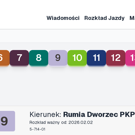
Wiadomości
Rozkład Jazdy
M
6
7
8
9
10
11
12
1
Kierunek:
Rumia Dworzec PKP
9
Rozkład ważny od: 2026.02.02
5-714-01