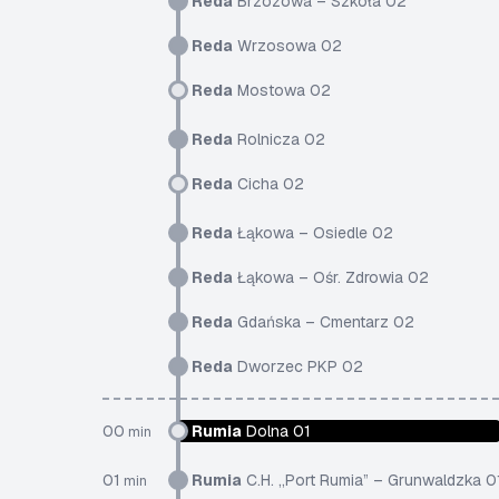
Reda
Brzozowa – Szkoła 02
Reda
Wrzosowa 02
Reda
Mostowa 02
Reda
Rolnicza 02
Reda
Cicha 02
Reda
Łąkowa – Osiedle 02
Reda
Łąkowa – Ośr. Zdrowia 02
Reda
Gdańska – Cmentarz 02
Reda
Dworzec PKP 02
00
Rumia
Dolna 01
min
01
Rumia
C.H. „Port Rumia” – Grunwaldzka 0
min