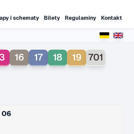
apy i schematy
Bilety
Regulaminy
Kontakt
3
16
17
18
19
701
 06