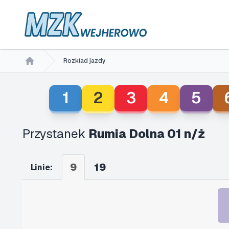
Rozkład jazdy
Home
1
2
3
4
5
Przystanek
Rumia Dolna 01 n/ż
9
19
Linie: