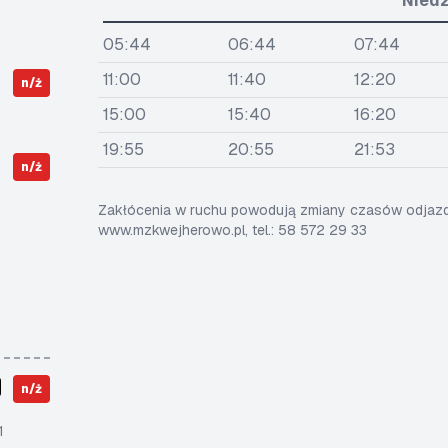
Niedz
05:44
06:44
07:44
11:00
11:40
12:20
n/ż
15:00
15:40
16:20
19:55
20:55
21:53
n/ż
Zakłócenia w ruchu powodują zmiany czasów odjazdó
www.mzkwejherowo.pl, tel.: 58 572 29 33
n/ż
1