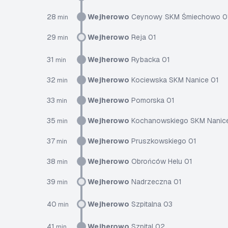
28
Wejherowo
Ceynowy SKM Śmiechowo 0
min
29
Wejherowo
Reja 01
min
31
Wejherowo
Rybacka 01
min
32
Wejherowo
Kociewska SKM Nanice 01
min
33
Wejherowo
Pomorska 01
min
35
Wejherowo
Kochanowskiego SKM Nanic
min
37
Wejherowo
Pruszkowskiego 01
min
38
Wejherowo
Obrońców Helu 01
min
39
Wejherowo
Nadrzeczna 01
min
40
Wejherowo
Szpitalna 03
min
41
Wejherowo
Szpital 02
min