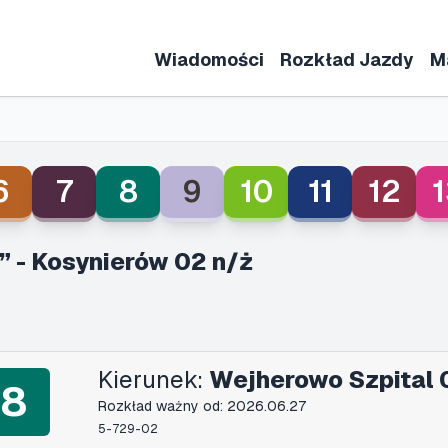
Wiadomości
Rozkład Jazdy
M
6
7
8
9
10
11
12
1
” - Kosynierów 02 n/ż
Kierunek:
Wejherowo Szpital 
8
Rozkład ważny od: 2026.06.27
5-729-02