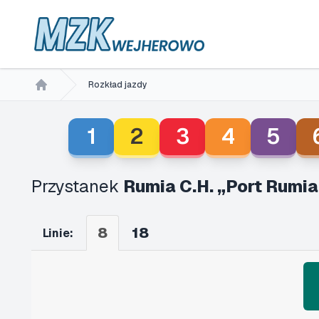
Rozkład jazdy
Home
1
2
3
4
5
Przystanek
Rumia C.H. „Port Rumia
8
18
Linie: