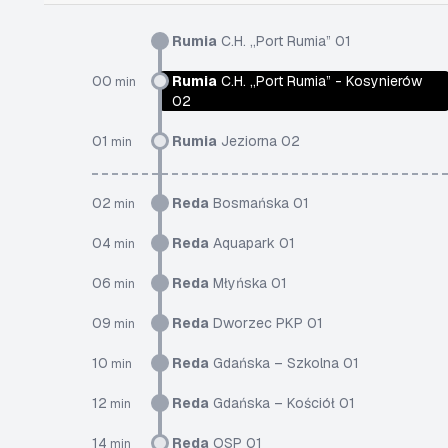
Rumia
C.H. „Port Rumia” 01
00
Rumia
C.H. „Port Rumia” - Kosynierów
min
02
01
Rumia
Jeziorna 02
min
02
Reda
Bosmańska 01
min
04
Reda
Aquapark 01
min
06
Reda
Młyńska 01
min
09
Reda
Dworzec PKP 01
min
10
Reda
Gdańska – Szkolna 01
min
12
Reda
Gdańska – Kościół 01
min
14
Reda
OSP 01
min