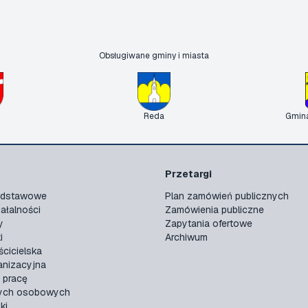
Obsługiwane gminy i miasta
Reda
Gmin
Przetargi
podstawowe
Plan zamówień publicznych
ałalności
Zamówienia publiczne
y
Zapytania ofertowe
i
Archiwum
ścicielska
anizacyjna
 pracę
ych osobowych
ki