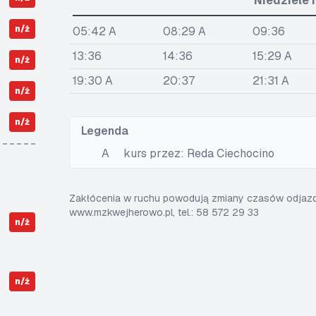
Niedziele 
n/ż
05:42 A
08:29 A
09:36
13:36
14:36
15:29 A
n/ż
19:30 A
20:37
21:31 A
n/ż
n/ż
Legenda
A
kurs przez: Reda Ciechocino
Zakłócenia w ruchu powodują zmiany czasów odjazdó
www.mzkwejherowo.pl, tel.: 58 572 29 33
n/ż
n/ż