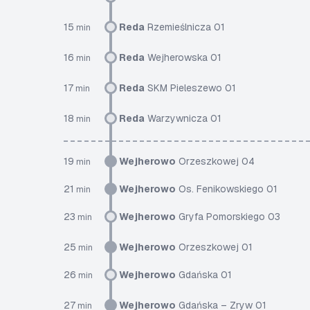
15
Reda
Rzemieślnicza 01
min
16
Reda
Wejherowska 01
min
17
Reda
SKM Pieleszewo 01
min
18
Reda
Warzywnicza 01
min
19
Wejherowo
Orzeszkowej 04
min
21
Wejherowo
Os. Fenikowskiego 01
min
23
Wejherowo
Gryfa Pomorskiego 03
min
25
Wejherowo
Orzeszkowej 01
min
26
Wejherowo
Gdańska 01
min
27
Wejherowo
Gdańska – Zryw 01
min