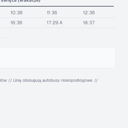
i święta (wakacje)
10:36
11:36
12:36
16:36
17:29 A
18:37
w. // Linię obsługują autobusy niskopodłogowe. //