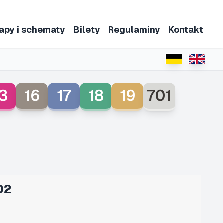
apy i schematy
Bilety
Regulaminy
Kontakt
3
16
17
18
19
701
02