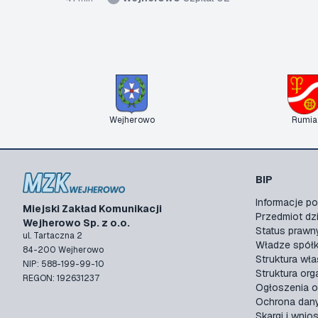
Wejherowo
Rumia
BIP
Informacje 
Miejski Zakład Komunikacji
Przedmiot dzi
Wejherowo Sp. z o.o.
Status prawn
ul. Tartaczna 2
Władze spółk
84-200 Wejherowo
Struktura wła
NIP: 588-199-99-10
Struktura org
REGON: 192631237
Ogłoszenia o
Ochrona dan
Skargi i wnios