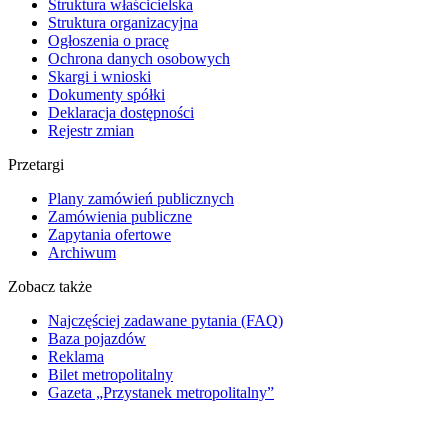
Struktura właścicielska
Struktura organizacyjna
Ogłoszenia o pracę
Ochrona danych osobowych
Skargi i wnioski
Dokumenty spółki
Deklaracja dostępności
Rejestr zmian
Przetargi
Plany zamówień publicznych
Zamówienia publiczne
Zapytania ofertowe
Archiwum
Zobacz także
Najczęściej zadawane pytania (FAQ)
Baza pojazdów
Reklama
Bilet metropolitalny
Gazeta „Przystanek metropolitalny”