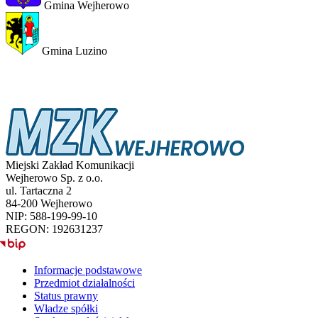
Gmina Wejherowo
Gmina Luzino
Miejski Zakład Komunikacji
Wejherowo Sp. z o.o.
ul. Tartaczna 2
84-200 Wejherowo
NIP: 588-199-99-10
REGON: 192631237
BIP
Informacje podstawowe
Przedmiot działalności
Status prawny
Władze spółki