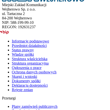
Miejski Zakład Komunikacji
Wejherowo Sp. z o.o.
ul. Tartaczna 2
84-200 Wejherowo
NIP: 588-199-99-10
REGON: 192631237
BIP
Informacje podstawowe
Przedmiot działalności
Status prawny
Władze spółki
Struktura właścicielska
Struktura organizacyjna
Ogłoszenia o pracę
Ochrona danych osobowych
Skargi i wnioski
Dokumenty spółki
Deklaracja dostępności
Rejestr zmian
Przetargi
Plany zamówień publicznych