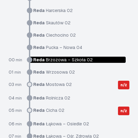
Reda
Harcerska 02
Reda
Skautów 02
Reda
Ciechocino 02
Reda
Pucka – Nowa 04
00
Reda
Brzozowa – Szkoła 02
min
01
Reda
Wrzosowa 02
min
03
Reda
Mostowa 02
min
n/ż
04
Reda
Rolnicza 02
min
05
Reda
Cicha 02
min
n/ż
06
Reda
Łąkowa – Osiedle 02
min
07
Reda
Łąkowa – Ośr. Zdrowia 02
min