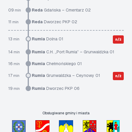
09
Reda
Gdańska – Cmentarz 02
min
11
Reda
Dworzec PKP 02
min
13
Rumia
Dolna 01
min
n/ż
14
Rumia
C.H. „Port Rumia” – Grunwaldzka 01
min
16
Rumia
Chełmońskiego 01
min
17
Rumia
Grunwaldzka – Ceynowy 01
min
n/ż
19
Rumia
Dworzec PKP 06
min
Obsługiwane gminy i miasta