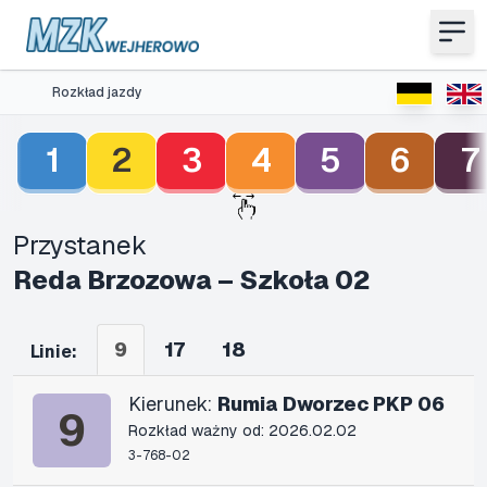
Rozkład jazdy
1
2
3
4
5
6
7
Przystanek
Reda Brzozowa – Szkoła 02
9
17
18
Linie:
Kierunek:
Rumia Dworzec PKP 06
9
Rozkład ważny od: 2026.02.02
3-768-02