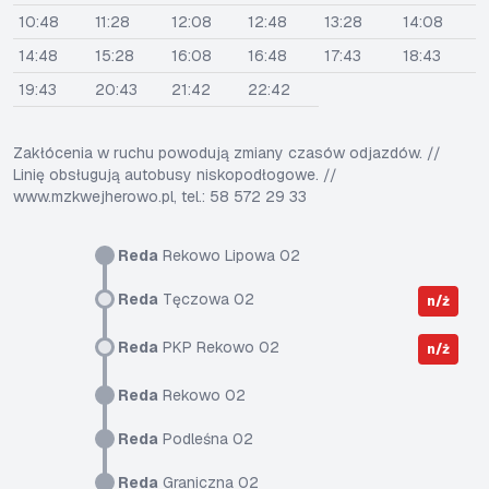
10:48
11:28
12:08
12:48
13:28
14:08
14:48
15:28
16:08
16:48
17:43
18:43
19:43
20:43
21:42
22:42
Zakłócenia w ruchu powodują zmiany czasów odjazdów. //
Linię obsługują autobusy niskopodłogowe. //
www.mzkwejherowo.pl, tel.: 58 572 29 33
Reda
Rekowo Lipowa 02
Reda
Tęczowa 02
n/ż
Reda
PKP Rekowo 02
n/ż
Reda
Rekowo 02
Reda
Podleśna 02
Reda
Graniczna 02