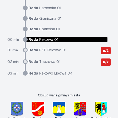
Reda
Harcerska 01
Reda
Graniczna 01
Reda
Podleśna 01
00
Reda
Rekowo 01
min
01
Reda
PKP Rekowo 01
min
n/ż
02
Reda
Tęczowa 01
min
n/ż
03
Reda
Rekowo Lipowa 04
min
Obsługiwane gminy i miasta