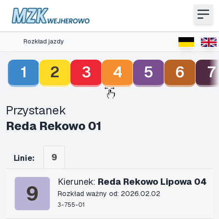
Rozkład jazdy
1
2
3
4
5
6
7
Przystanek
Reda Rekowo 01
9
Linie:
Kierunek:
Reda Rekowo Lipowa 04
9
Rozkład ważny od: 2026.02.02
3-755-01