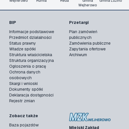
Wejherowo
Rumia
Reda
Gmina
Gmina Luzino
Wejherowo
BIP
Przetargi
Informacje podstawowe
Plan zamówień
Przedmiot działalności
publicznych
Status prawny
Zamówienia publiczne
Władze spółki
Zapytania ofertowe
Struktura właścicielska
Archiwum
Struktura organizacyjna
Ogłoszenia o pracę
Ochrona danych
osobowych
Skargi i wnioski
Dokumenty spółki
Deklaracja dostępności
Rejestr zmian
Zobacz także
Baza pojazdów
Miejski Zakład