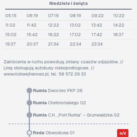
Niedziele i święta
05:15
06:19
07:19
08:19
09:22
10:22
11:02
11:42
12:22
13:02
13:42
14:22
15:02
15:42
16:22
17:02
17:42
18:37
19:37
20:37
21:34
22:34
23:34
Zakłócenia w ruchu powodują zmiany czasów odjazdów. //
Linię obsługują autobusy niskopodłogowe. //
www.mzkwejherowo.pl, tel.: 58 572 29 33
Rumia
Dworzec PKP 06
Rumia
Chełmońskiego 02
Rumia
C.H. „Port Rumia” – Grunwaldzka 02
Reda
Obwodowa 01
n/ż