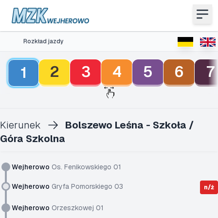
Rozkład jazdy
2
3
4
5
6
7
1
Kierunek
Bolszewo Leśna - Szkoła /
Góra Szkolna
Wejherowo
Os. Fenikowskiego 01
Wejherowo
Gryfa Pomorskiego 03
n/ż
Wejherowo
Orzeszkowej 01