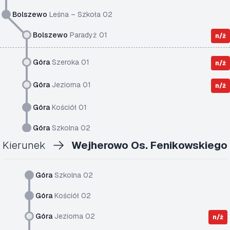
Bolszewo
Leśna – Szkoła 02
Bolszewo
Paradyż 01
n/ż
Góra
Szeroka 01
n/ż
Góra
Jeziorna 01
n/ż
Góra
Kościół 01
Góra
Szkolna 02
Kierunek
Wejherowo Os. Fenikowskiego
Góra
Szkolna 02
Góra
Kościół 02
Góra
Jeziorna 02
n/ż