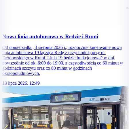
Nowa linia autobusowa w Redzie i Rumi
Od poniedziałku, 3 sierpnia 2026 r., rozpocznie kursowanie nowa
linia autobusowa 19 łącząca Redę z przychodnią przy ul.
Derdowskiego w Rumi. Linia 19 będzie funkcjonować w dni
powszednie od ok. 6:00 do 19:00, z częstotliwością co 60 minut w
godzinach szczytu oraz co 80 minut w godzinach
okołopołudniowych.
13 lipca 2026, 12:49