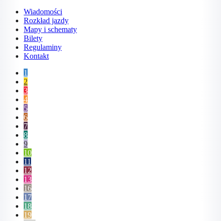
Wiadomości
Rozkład jazdy
Mapy i schematy
Bilety
Regulaminy
Kontakt
1
2
3
4
5
6
7
8
9
10
11
12
13
16
17
18
19