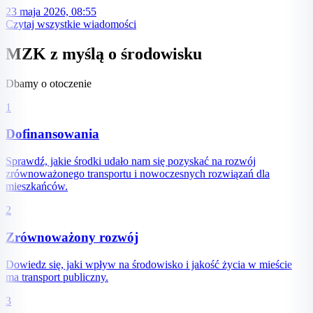
23 maja 2026, 08:55
Czytaj wszystkie wiadomości
MZK z myślą o środowisku
Dbamy o otoczenie
1
Dofinansowania
Sprawdź, jakie środki udało nam się pozyskać na rozwój
zrównoważonego transportu i nowoczesnych rozwiązań dla
mieszkańców.
2
Zrównoważony rozwój
Dowiedz się, jaki wpływ na środowisko i jakość życia w mieście
ma transport publiczny.
3