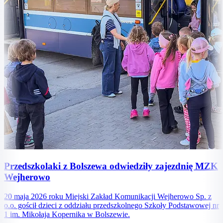
Przedszkolaki z Bolszewa odwiedziły zajezdnię MZK
Wejherowo
20 maja 2026 roku Miejski Zakład Komunikacji Wejherowo Sp. z
o.o. gościł dzieci z oddziału przedszkolnego Szkoły Podstawowej nr
1 im. Mikołaja Kopernika w Bolszewie.