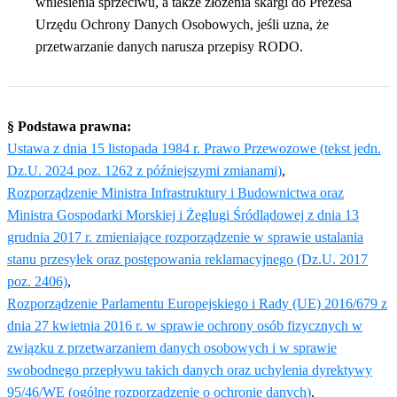
wniesienia sprzeciwu, a także złożenia skargi do Prezesa
Urzędu Ochrony Danych Osobowych, jeśli uzna, że
przetwarzanie danych narusza przepisy RODO.
§ Podstawa prawna:
Ustawa z dnia 15 listopada 1984 r. Prawo Przewozowe (tekst jedn.
Dz.U. 2024 poz. 1262 z późniejszymi zmianami)
,
Rozporządzenie Ministra Infrastruktury i Budownictwa oraz
Ministra Gospodarki Morskiej i Żeglugi Śródlądowej z dnia 13
grudnia 2017 r. zmieniające rozporządzenie w sprawie ustalania
stanu przesyłek oraz postępowania reklamacyjnego (Dz.U. 2017
poz. 2406)
,
Rozporządzenie Parlamentu Europejskiego i Rady (UE) 2016/679 z
dnia 27 kwietnia 2016 r. w sprawie ochrony osób fizycznych w
związku z przetwarzaniem danych osobowych i w sprawie
swobodnego przepływu takich danych oraz uchylenia dyrektywy
95/46/WE (ogólne rozporządzenie o ochronie danych)
.