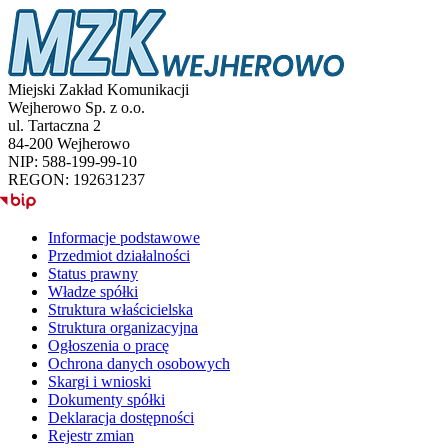
Miejski Zakład Komunikacji
Wejherowo Sp. z o.o.
ul. Tartaczna 2
84-200 Wejherowo
NIP: 588-199-99-10
REGON: 192631237
BIP
Informacje podstawowe
Przedmiot działalności
Status prawny
Władze spółki
Struktura właścicielska
Struktura organizacyjna
Ogłoszenia o pracę
Ochrona danych osobowych
Skargi i wnioski
Dokumenty spółki
Deklaracja dostępności
Rejestr zmian