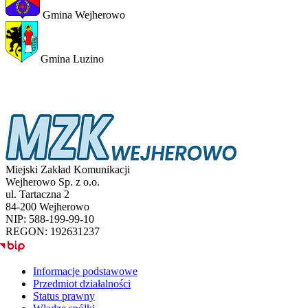
Gmina Wejherowo
Gmina Luzino
Miejski Zakład Komunikacji
Wejherowo Sp. z o.o.
ul. Tartaczna 2
84-200 Wejherowo
NIP: 588-199-99-10
REGON: 192631237
BIP
Informacje podstawowe
Przedmiot działalności
Status prawny