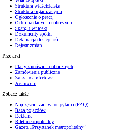
Władze spółki
Struktura właścicielska
Struktura organizacyjna
Ogłoszenia o pracę
Ochrona danych osobowych
Skargi i wnioski
Dokumenty spółki
Deklaracja dostępności
Rejestr zmian
Przetargi
Plany zamówień publicznych
Zamówienia publiczne
Zapytania ofertowe
Archiwum
Zobacz także
Najczęściej zadawane pytania (FAQ)
Baza pojazdów
Reklama
Bilet metropolitalny
Gazeta „Przystanek metropolitalny”