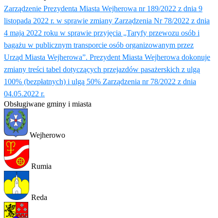
Zarządzenie Prezydenta Miasta Wejherowa nr 189/2022 z dnia 9
listopada 2022 r. w sprawie zmiany Zarządzenia Nr 78/2022 z dnia
4 maja 2022 roku w sprawie przyjęcia „Taryfy przewozu osób i
bagażu w publicznym transporcie osób organizowanym przez
Urząd Miasta Wejherowa”. Prezydent Miasta Wejherowa dokonuje
zmiany treści tabel dotyczących przejazdów pasażerskich z ulgą
100% (bezpłatnych) i ulgą 50% Zarządzenia nr 78/2022 z dnia
04.05.2022 r.
Obsługiwane gminy i miasta
Wejherowo
Rumia
Reda