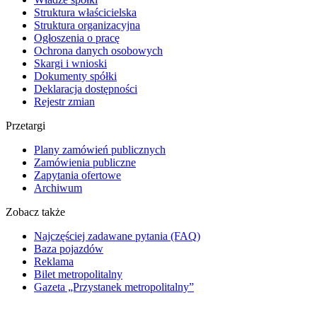
Struktura właścicielska
Struktura organizacyjna
Ogłoszenia o pracę
Ochrona danych osobowych
Skargi i wnioski
Dokumenty spółki
Deklaracja dostępności
Rejestr zmian
Przetargi
Plany zamówień publicznych
Zamówienia publiczne
Zapytania ofertowe
Archiwum
Zobacz także
Najczęściej zadawane pytania (FAQ)
Baza pojazdów
Reklama
Bilet metropolitalny
Gazeta „Przystanek metropolitalny”