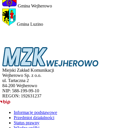
Gmina Wejherowo
Gmina Luzino
Miejski Zakład Komunikacji
Wejherowo Sp. z o.o.
ul. Tartaczna 2
84-200 Wejherowo
NIP: 588-199-99-10
REGON: 192631237
BIP
Informacje podstawowe
Przedmiot działalności
Status prawny
Władze spółki