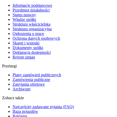
Informacje podstawowe
Przedmiot działalności
Status prawny
Władze spółki
Struktura właścicielska
Struktura organizacyjna
Ogłoszenia o pracę
Ochrona danych osobowych
Skargi i wnioski
Dokumenty spółki
Deklaracja dostępności
Rejestr zmian
Przetargi
Plany zamówień publicznych
Zamówienia publiczne
Zapytania ofertowe
Archiwum
Zobacz także
Najczęściej zadawane pytania (FAQ)
Baza pojazdów
Reklama