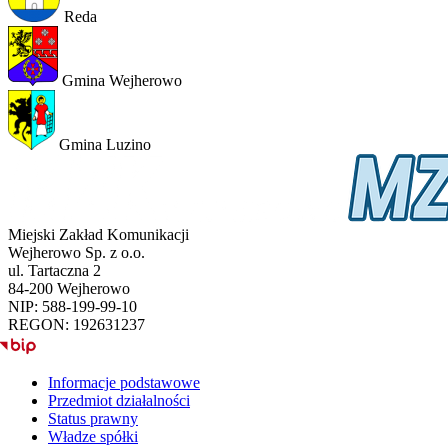
Reda
Gmina Wejherowo
Gmina Luzino
Miejski Zakład Komunikacji
Wejherowo Sp. z o.o.
ul. Tartaczna 2
84-200 Wejherowo
NIP: 588-199-99-10
REGON: 192631237
BIP
Informacje podstawowe
Przedmiot działalności
Status prawny
Władze spółki