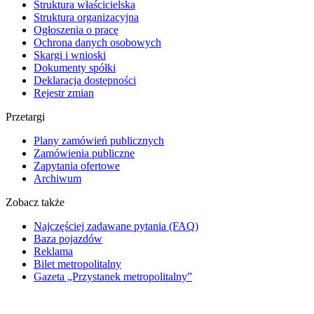
Struktura właścicielska
Struktura organizacyjna
Ogłoszenia o pracę
Ochrona danych osobowych
Skargi i wnioski
Dokumenty spółki
Deklaracja dostępności
Rejestr zmian
Przetargi
Plany zamówień publicznych
Zamówienia publiczne
Zapytania ofertowe
Archiwum
Zobacz także
Najczęściej zadawane pytania (FAQ)
Baza pojazdów
Reklama
Bilet metropolitalny
Gazeta „Przystanek metropolitalny”