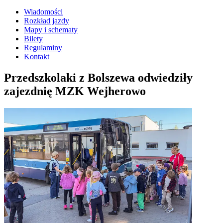
Wiadomości
Rozkład jazdy
Mapy i schematy
Bilety
Regulaminy
Kontakt
Przedszkolaki z Bolszewa odwiedziły
zajezdnię MZK Wejherowo