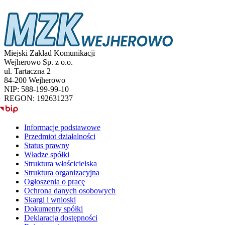
Miejski Zakład Komunikacji
Wejherowo Sp. z o.o.
ul. Tartaczna 2
84-200 Wejherowo
NIP: 588-199-99-10
REGON: 192631237
BIP
Informacje podstawowe
Przedmiot działalności
Status prawny
Władze spółki
Struktura właścicielska
Struktura organizacyjna
Ogłoszenia o pracę
Ochrona danych osobowych
Skargi i wnioski
Dokumenty spółki
Deklaracja dostępności