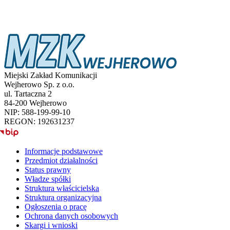
Miejski Zakład Komunikacji
Wejherowo Sp. z o.o.
ul. Tartaczna 2
84-200 Wejherowo
NIP: 588-199-99-10
REGON: 192631237
BIP
Informacje podstawowe
Przedmiot działalności
Status prawny
Władze spółki
Struktura właścicielska
Struktura organizacyjna
Ogłoszenia o pracę
Ochrona danych osobowych
Skargi i wnioski