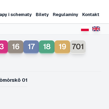
apy i schematy
Bilety
Regulaminy
Kontakt
3
16
17
18
19
701
òmòrskô 01