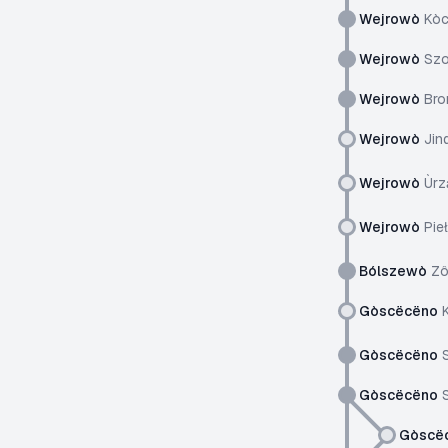
Wejrowò
Kòc
Wejrowò
Szo
Wejrowò
Bro
Wejrowò
Jind
Wejrowò
Ùrz
Wejrowò
Pie
Bólszewò
Zô
Gòscëcëno
K
Gòscëcëno
S
Gòscëcëno
S
Gòscë