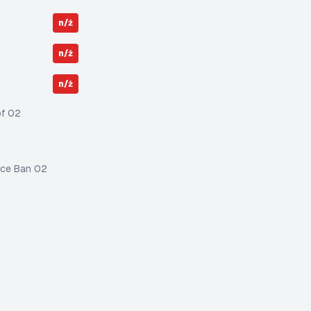
n/ż
n/ż
n/ż
f 02
ce Ban 02