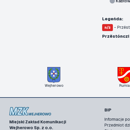
Kãbło
Legeńda:
- Przëst
n/ż
Przëstónczi
Wejherowo
Rumia
BIP
Informacje 
Miejski Zakład Komunikacji
Przedmiot dzi
Wejherowo Sp. z o.o.