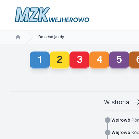
Rozkład jazdy
Home
1
2
3
4
5
W stronã
Wejrowò
Pòm
Wejrowò
Kòc