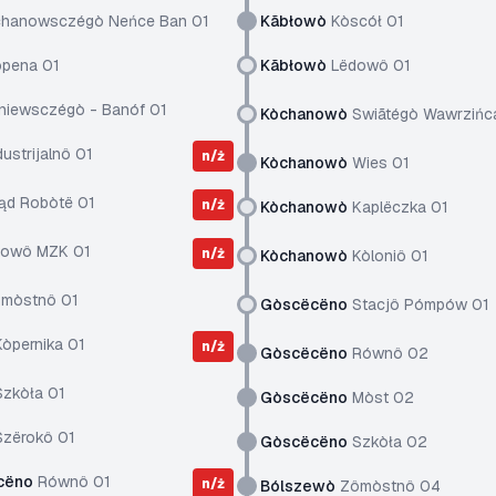
hanowsczégò Neńce Ban 01
Kãbłowò
Kòscół 01
pena 01
Kãbłowò
Lëdowô 01
niewsczégò - Banóf 01
Kòchanowò
Swiãtégò Wawrzińc
ustrijalnô 01
n/ż
Kòchanowò
Wies 01
ąd Robòtë 01
n/ż
Kòchanowò
Kaplëczka 01
łowô MZK 01
n/ż
Kòchanowò
Kòloniô 01
mòstnô 01
Gòscëcëno
Stacjô Pómpów 01
òpernika 01
n/ż
Gòscëcëno
Równô 02
zkòła 01
Gòscëcëno
Mòst 02
zërokô 01
Gòscëcëno
Szkòła 02
cëno
Równô 01
n/ż
Bólszewò
Zômòstnô 04