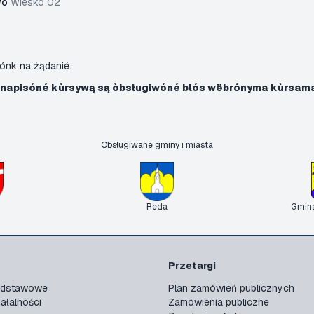
wò
Wieskô 02
ónk na żądanié.
 napisóné kùrsywą są òbsługiwóné blós wëbrónyma kùrsam
Obsługiwane gminy i miasta
Reda
Gmin
Przetargi
podstawowe
Plan zamówień publicznych
ałalności
Zamówienia publiczne