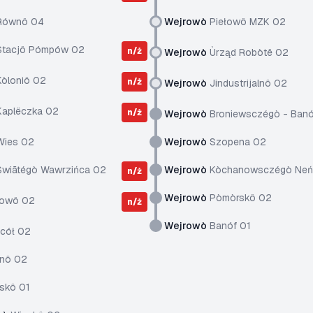
ównô 04
Wejrowò
Piełowô MZK 02
tacjô Pómpów 02
n/ż
Wejrowò
Ùrząd Robòtë 02
òloniô 02
n/ż
Wejrowò
Jindustrijalnô 02
aplëczka 02
n/ż
Wejrowò
Broniewsczégò - Banó
ies 02
Wejrowò
Szopena 02
wiãtégò Wawrzińca 02
Wejrowò
Kòchanowsczégò Neń
n/ż
Wejrowò
Pòmòrskô 02
owô 02
n/ż
Wejrowò
Banóf 01
cół 02
nô 02
skô 01