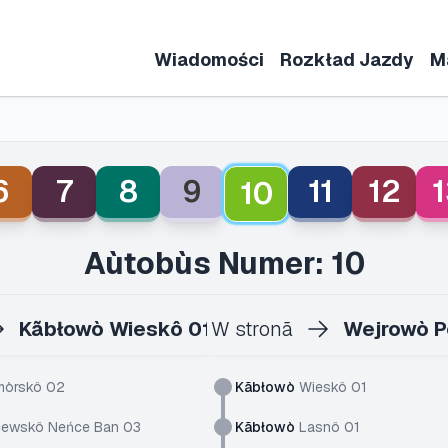
Wiadomości
Rozkład Jazdy
M
6
7
8
9
11
12
1
10
Aùtobùs Numer: 10
Kãbłowò Wieskô 01
W stronã
Wejrowò P
òrskô 02
Kãbłowò
Wieskô 01
ewskô Neńce Ban 03
Kãbłowò
Lasnô 01