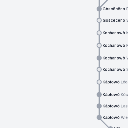
Gòscëcëno
R
Gòscëcëno
S
Kòchanowò
K
Kòchanowò
K
Kòchanowò
W
Kòchanowò
S
Kãbłowò
Lëd
Kãbłowò
Kòs
Kãbłowò
Las
Kãbłowò
Wie