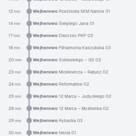
12
Wejherowo
Rzeźnicka SKM Nanice 01
min
14
Wejherowo
Świętego Jana 01
min
17
Wejherowo
Dworzec PKP 02
min
18
Wejherowo
Filharmonia Kaszubska 03
min
20
Wejherowo
Sobieskiego – GS 02
min
23
Wejherowo
Mickiewicza – Ratusz 02
min
24
Wejherowo
Reformatów 02
min
25
Wejherowo
12 Marca – Judyckiego 02
min
26
Wejherowo
12 Marca – Myśliwska 02
min
29
Wejherowo
Rybacka 03
min
30
Wejherowo
Necla 01
min