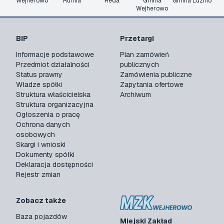
Wejherowo
Rumia
Reda
Gmina
Gmina Luzino
Wejherowo
BIP
Przetargi
Informacje podstawowe
Plan zamówień
Przedmiot działalności
publicznych
Status prawny
Zamówienia publiczne
Władze spółki
Zapytania ofertowe
Struktura właścicielska
Archiwum
Struktura organizacyjna
Ogłoszenia o pracę
Ochrona danych
osobowych
Skargi i wnioski
Dokumenty spółki
Deklaracja dostępności
Rejestr zmian
Zobacz także
Baza pojazdów
Miejski Zakład