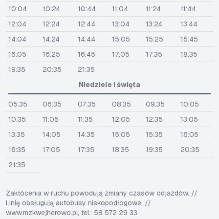
10:04
10:24
10:44
11:04
11:24
11:44
12:04
12:24
12:44
13:04
13:24
13:44
14:04
14:24
14:44
15:05
15:25
15:45
16:05
16:25
16:45
17:05
17:35
18:35
19:35
20:35
21:35
Niedziele i święta
05:35
06:35
07:35
08:35
09:35
10:05
10:35
11:05
11:35
12:05
12:35
13:05
13:35
14:05
14:35
15:05
15:35
16:05
16:35
17:05
17:35
18:35
19:35
20:35
21:35
Zakłócenia w ruchu powodują zmiany czasów odjazdów. //
Linię obsługują autobusy niskopodłogowe. //
www.mzkwejherowo.pl, tel.: 58 572 29 33