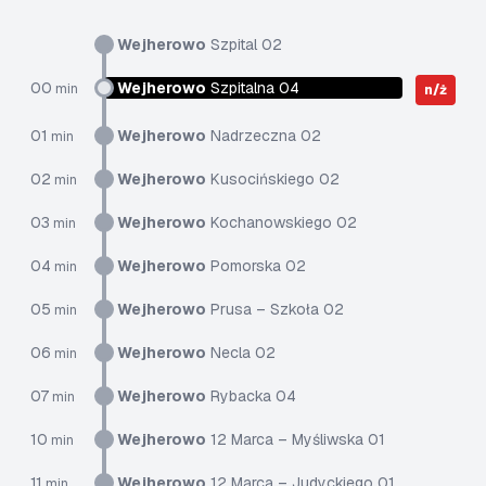
Wejherowo
Szpital 02
00
Wejherowo
Szpitalna 04
min
n/ż
01
Wejherowo
Nadrzeczna 02
min
02
Wejherowo
Kusocińskiego 02
min
03
Wejherowo
Kochanowskiego 02
min
04
Wejherowo
Pomorska 02
min
05
Wejherowo
Prusa – Szkoła 02
min
06
Wejherowo
Necla 02
min
07
Wejherowo
Rybacka 04
min
10
Wejherowo
12 Marca – Myśliwska 01
min
11
Wejherowo
12 Marca – Judyckiego 01
min