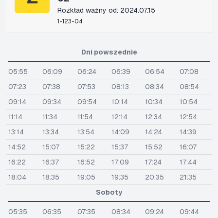
Rozkład ważny od: 2024.07.15
1-123-04
Dni powszednie
05:55
06:09
06:24
06:39
06:54
07:08
07:23
07:38
07:53
08:13
08:34
08:54
09:14
09:34
09:54
10:14
10:34
10:54
11:14
11:34
11:54
12:14
12:34
12:54
13:14
13:34
13:54
14:09
14:24
14:39
14:52
15:07
15:22
15:37
15:52
16:07
16:22
16:37
16:52
17:09
17:24
17:44
18:04
18:35
19:05
19:35
20:35
21:35
Soboty
05:35
06:35
07:35
08:34
09:24
09:44