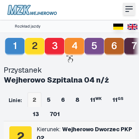
Rozkład jazdy
1
2
3
4
5
6
7
Przystanek
Wejherowo Szpitalna 04 n/ż
2
5
6
8
11
WK
11
GS
Linie:
13
701
Kierunek:
Wejherowo Dworzec PKP
2
02