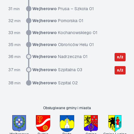
31
Wejherowo
Prusa – Szkoła 01
min
32
Wejherowo
Pomorska 01
min
33
Wejherowo
Kochanowskiego 01
min
35
Wejherowo
Obrońców Helu 01
min
36
Wejherowo
Nadrzeczna 01
min
n/ż
37
Wejherowo
Szpitalna 03
min
n/ż
38
Wejherowo
Szpital 02
min
Obsługiwane gminy i miasta