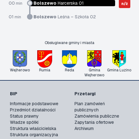
00
Bolszewo
Harcerska 01
min
n/ż
01
Bolszewo
Leśna – Szkoła 02
min
Obsługiwane gminy i miasta
Wejherowo
Rumia
Reda
Gmina
Gmina Luzino
Wejherowo
BIP
Przetargi
Informacje podstawowe
Plan zamówień
Przedmiot działalności
publicznych
Status prawny
Zamówienia publiczne
Władze spółki
Zapytania ofertowe
Struktura właścicielska
Archiwum
Struktura organizacyjna