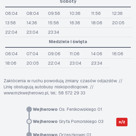
Soboty
06:04
08:04
09:56
10:36
11:56
12:36
13:56
14:36
15:56
16:36
18:06
20:05
22:04
23:04
23:34
Niedziele i święta
06:04
07:04
09:06
11:06
14:06
16:06
18:06
20:05
22:04
23:04
23:34
Zakłócenia w ruchu powodują zmiany czasów odjazdów. //
Linię obsługują autobusy niskopodłogowe. //
www.mzkwejherowo.pl, tel.: 58 572 29 33
Wejherowo
Os. Fenikowskiego 01
Wejherowo
Gryfa Pomorskiego 03
n/ż
Wejherowo
Orzeszkowej 01