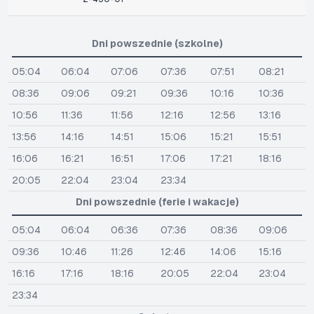
Dni powszednie (szkolne)
05:04
06:04
07:06
07:36
07:51
08:21
08:36
09:06
09:21
09:36
10:16
10:36
10:56
11:36
11:56
12:16
12:56
13:16
13:56
14:16
14:51
15:06
15:21
15:51
16:06
16:21
16:51
17:06
17:21
18:16
20:05
22:04
23:04
23:34
Dni powszednie (ferie i wakacje)
05:04
06:04
06:36
07:36
08:36
09:06
09:36
10:46
11:26
12:46
14:06
15:16
16:16
17:16
18:16
20:05
22:04
23:04
23:34