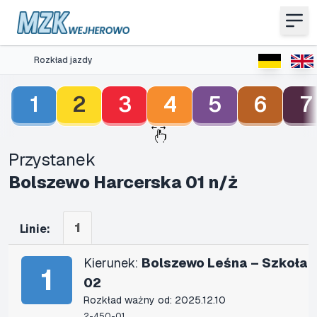
Rozkład jazdy
1
2
3
4
5
6
7
Przystanek
Bolszewo Harcerska 01 n/ż
1
Linie:
Kierunek:
Bolszewo Leśna – Szkoła
1
02
Rozkład ważny od: 2025.12.10
2-450-01