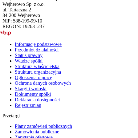
Wejherowo Sp. z o.o.
ul. Tartaczna 2
84-200 Wejherowo
NIP: 588-199-99-10
REGON: 192631237
BIP
Informacje podstawowe
Przedmiot działalności
Status prawny
Władze spółki
Struktura właścicielska
Struktura organizacyjna
Ogłoszenia o pracę
Ochrona danych osobowych
Skargi i wnioski
Dokumenty spółki
Deklaracja dostępności
Rejestr zmian
Przetargi
Plany zamówień publicznych
Zamówienia publiczne
Zapytania ofertowe