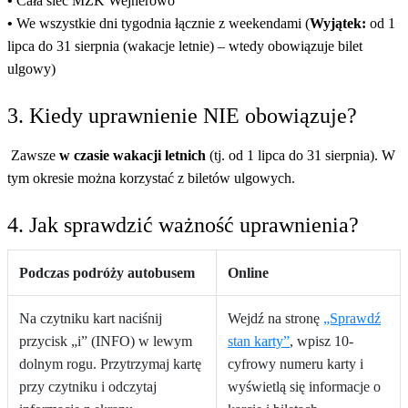
•
Cała sieć MZK Wejherowo
•
We wszystkie dni tygodnia łącznie z weekendami (
Wyjątek:
od 1
lipca do 31 sierpnia (wakacje letnie) – wtedy obowiązuje bilet
ulgowy)
3. Kiedy uprawnienie NIE obowiązuje?
Zawsze
w czasie wakacji letnich
(tj. od 1 lipca do 31 sierpnia). W
tym okresie można korzystać z biletów ulgowych.
4. Jak sprawdzić ważność uprawnienia?
Podczas podróży autobusem
Online
Na czytniku kart naciśnij
Wejdź na stronę
„Sprawdź
przycisk „i” (INFO) w lewym
stan karty”
, wpisz 10-
dolnym rogu. Przytrzymaj kartę
cyfrowy numeru karty i
przy czytniku i odczytaj
wyświetlą się informacje o