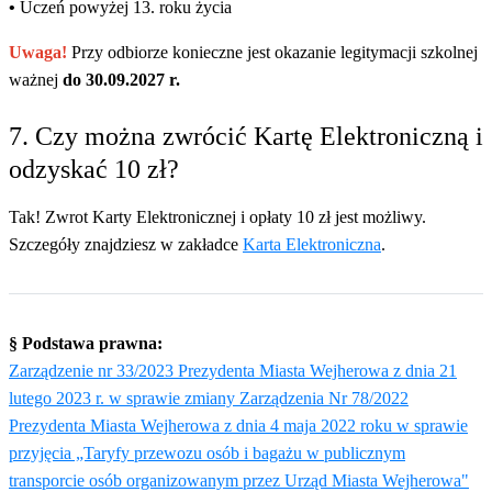
•
Uczeń powyżej 13. roku życia
Uwaga!
Przy odbiorze konieczne jest okazanie legitymacji szkolnej
ważnej
do 30.09.2027 r.
7. Czy można zwrócić Kartę Elektroniczną i
odzyskać 10 zł?
Tak! Zwrot Karty Elektronicznej i opłaty 10 zł jest możliwy.
Szczegóły znajdziesz w zakładce
Karta Elektroniczna
.
§ Podstawa prawna:
Zarządzenie nr 33/2023 Prezydenta Miasta Wejherowa z dnia 21
lutego 2023 r. w sprawie zmiany Zarządzenia Nr 78/2022
Prezydenta Miasta Wejherowa z dnia 4 maja 2022 roku w sprawie
przyjęcia „Taryfy przewozu osób i bagażu w publicznym
transporcie osób organizowanym przez Urząd Miasta Wejherowa"