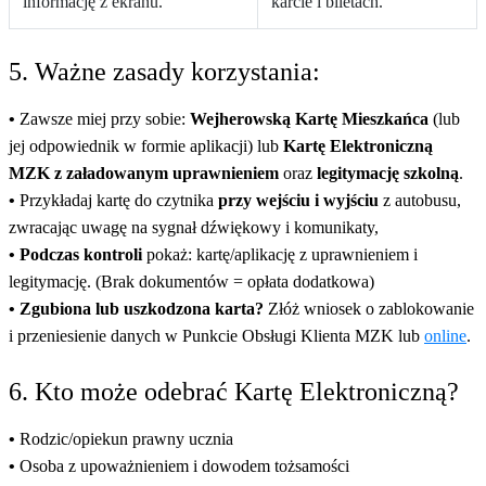
informację z ekranu.
karcie i biletach.
5. Ważne zasady korzystania:
•
Zawsze miej przy sobie:
Wejherowską Kartę Mieszkańca
(lub
jej odpowiednik w formie aplikacji) lub
Kartę Elektroniczną
MZK z załadowanym uprawnieniem
oraz
legitymację szkolną
.
•
Przykładaj kartę do czytnika
przy wejściu i wyjściu
z autobusu,
zwracając uwagę na sygnał dźwiękowy i komunikaty,
• Podczas kontroli
pokaż: kartę/aplikację z uprawnieniem i
legitymację. (Brak dokumentów = opłata dodatkowa)
• Zgubiona lub uszkodzona karta?
Złóż wniosek o zablokowanie
i przeniesienie danych w Punkcie Obsługi Klienta MZK lub
online
.
6. Kto może odebrać Kartę Elektroniczną?
•
Rodzic/opiekun prawny ucznia
•
Osoba z upoważnieniem i dowodem tożsamości